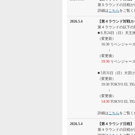
第５ラウンドの日程が
詳細は
こちら
をご覧く
2026.5.4
【第４ラウンド対戦カ
第４ラウンドの以下の
■５月24日（日）天
（変更前）
16:30 リベンジャーズＦＣ
↓
（変更後）
19:30
リベンジャーズＦＣ
■ 5月31日（日）大
（変更前）
19:30 TOKYO EL TI
↓
（変更後）
14:30
TOKYO EL TIG
詳細は
こちら
をご覧く
2026.5.4
【第４ラウンド日程】
第４ラウンドの日程が