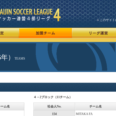
このサイト
6年）
TEAMS
４－2ブロック（11チーム）
チーム名
社会人No.
チーム名
154
MITAKA FA