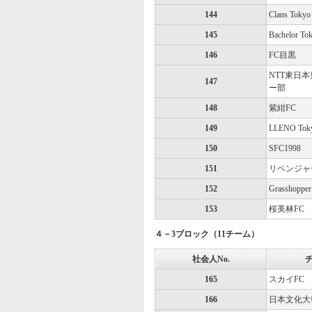
144
Clans Tokyo
145
Bachelor To
146
FC目黒
NTT東日
147
ー部
148
紫紺FC
149
LLENO Tok
150
SFC1998
151
リベンジャ
152
Grasshoppe
153
桜美林FC
４－3ブロック（11チーム）
社会人No.
165
スカイFC
166
日本文化大