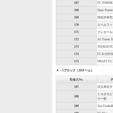
167
FC.TOHO
168
Opus Puente
169
理化学研究
170
エベルフィ
171
クレセール
172
AC Fuerte T
173
TSUKIJI F
174
FC KADO
175
DRAFT F.C
４－5ブロック（10チーム）
社会人No.
187
日立本社サ
トヨタモビ
188
カー部
189
Asu Footbal