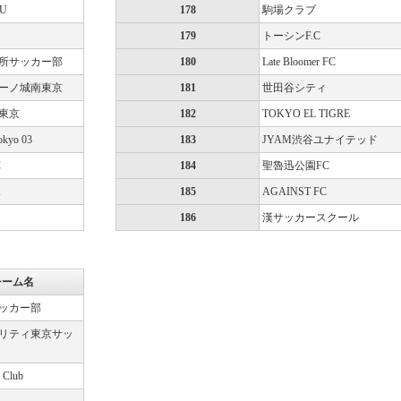
KU
178
駒場クラブ
179
トーシンF.C
所サッカー部
180
Late Bloomer FC
ーノ城南東京
181
世田谷シティ
東京
182
TOKYO EL TIGRE
okyo 03
183
JYAM渋谷ユナイテッド
C
184
聖魯迅公園FC
X
185
AGAINST FC
.
186
漢サッカースクール
チーム名
ッカー部
リティ東京サッ
l Club