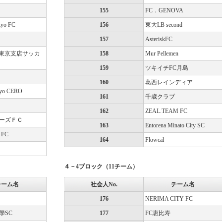
155
FC．GENOVA
kyo FC
156
東大LB second
157
AsteriskFC
本東京支店サッカ
158
Mur Pellemen
159
ツキイチFC月島
160
葛西レインディア
yo CERO
161
千歳クラブ
162
ZEAL.TEAM FC
ーズＦＣ
163
Entorena Minato City SC
r FC
164
Flowcal
４－4ブロック（11チーム）
チーム名
社会人No.
チーム名
176
NERIMA CITY FC
學SC
177
FC恵比寿